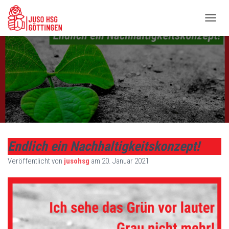
N
A
V
I
G
A
T
I
O
N
U
M
Endlich ein Nachhaltigkeitskonzept!
S
C
Veröffentlicht von
jusohsg
am
20. Januar 2021
H
A
L
T
E
N