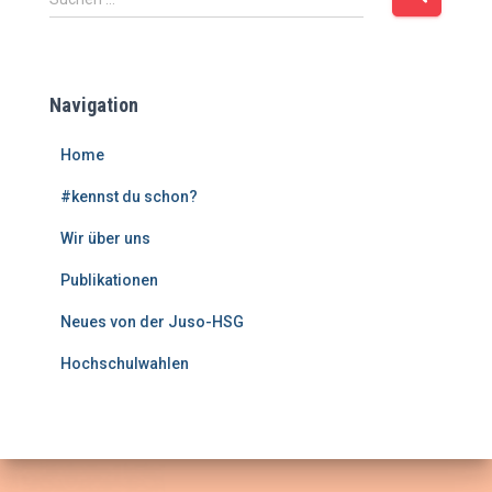
u
c
h
e
Navigation
n
n
Home
a
c
#kennst du schon?
h
:
Wir über uns
Publikationen
Neues von der Juso-HSG
Hochschulwahlen